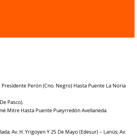
 Presidente Perón (Cno. Negro) Hasta Puente La Noria
De Pasco).
olomé Mitre Hasta Puente Pueyrredón Avellaneda.
da; Av. H. Yrigoyen Y 25 De Mayo (Edesur) – Lanús; Av.